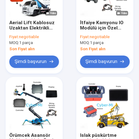
Aerial Lift Kablosuz
İtfaiye Kamyonu IO
Uzaktan Elektrikli
Modülü için Özel
Kontrol Sistemi Tüm
Çözümler
Fiyat:
negotiable
Fiyat:
negotiable
Tür Yol dışı Makineler
MOQ:
1 parça
MOQ:
1 parça
için Özel Çözümler
Son Fiyat alın
Son Fiyat alın
Şimdi başvurun
Şimdi başvurun
Ana sayfa
Ürünler
VİDEOLAR
Örümcek Asansör
Islak püskürtme