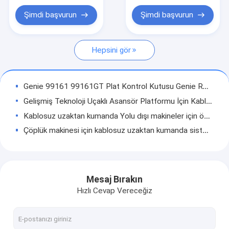
Skyjack ve Haulotte makas kaldırma parçaları
Genie 137522 137522GT Genie makas kaldırma için platform kontrol devre kartı
Şimdi başvurun
Şimdi başvurun
Genie 109503 109503GT Genie Makas kaldırma için PCB devreler tablosu montaj kontrolü
Yol dışı makineler için kablosuz uzaktan kumanda
Genie 101173 101173GT Genie Lift için Tek Eksenli Joystick Kontrolörü
Hepsini gör
Yol dışı makineler için elektrikli kontrol sistemi
Genie 101175 101175GT Tek Eksenli Joystick Denetleyicisi Genie Düz Booms Lift için
Genie 137634 137634GT Genie Lift için Tek Eksenli Hall Effect Joystick Kontrolörü
Makaslı kaldırma kontrol kutusu
Genie 99161 99161GT Plat Kontrol Kutusu Genie RT Makaslı Asansör Platformu için
Havadan kaldırma kontrolü
Gelişmiş Teknoloji Uçaklı Asansör Platformu İçin Kablosuz Denetleyici
Kablosuz uzaktan kumanda Yolu dışı makineler için özelleştirilebilir hava asansörü iş uzaktan kumanda
Makas kaldırma joystick denetleyicisi
Çöplük makinesi için kablosuz uzaktan kumanda sistemi, yol dışı makineler için özel çözümler
Makaslı asansör DC Motor Denetleyicisi ve ECU Elektronik Kon
Çeşitli Pompa Kamyonları için Kablosuz Uzaktan Kumanda Sistemi
Kamyon monteli vinç için kablosuz uzaktan kumanda sistemi
Makaslı asansörlü PCB devreler
Kablosuz uzaktan kumanda Yolu dışı makineler için özelleştirilebilir hava asansörü iş uzaktan kumanda
Mesaj Bırakın
Yol dışı makineler için kontrol cihazı
10 Inch Touch Screen Display For Non Road Machinery Endüstriyel Ekran Ekranı IPad İletişim Aracı 4G
Hızlı Cevap Vereceğiz
7 inç dokunmatik ekran tüm yol dışı makine endüstriyel ekranlar için
Yol dışı makineler için ekran ekranı
7 inç dokunmatik ekran tüm çevresel sanitasyon ekipmanları için Endüstriyel ekran özelleştirme