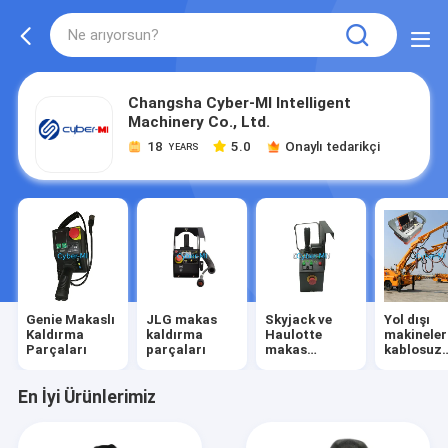
Changsha Cyber-MI Intelligent
Machinery Co., Ltd.
18
5.0
Onaylı tedarikçi
YEARS
Genie Makaslı
JLG makas
Skyjack ve
Yol dışı
Kaldırma
kaldırma
Haulotte
makineler
Parçaları
parçaları
makas
kablosuz
kaldırma
uzaktan
parçaları
kumanda
En İyi Ürünlerimiz