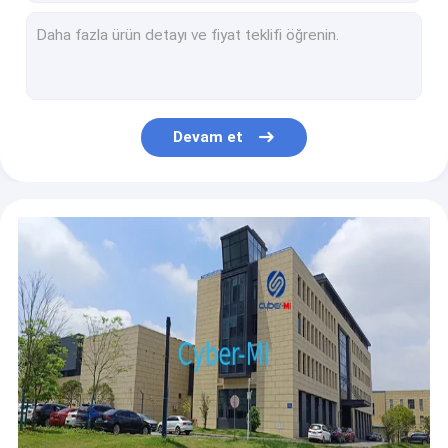
Yol dışı makineler için IO modülü
10 Inch Touch Screen Display For Aerial Lift Controls Platform System Endüstriyel Ekran
Endüstri Kontrolörü MIC7001 Makaslı Asansör Boom Asansör ve Tüm Yollu olmayan Makine Uzaktan İzleme Kontrolü için
Uçak asansörü özel çözümler
Kamyon vinci özelleştirilmiş çözümler
Devam et
İnşaat Makineleri Özel Çözümler