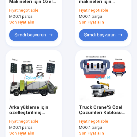
Makineleri için Özel
makineleri için
VR Gösterisi
Çözümler
elektrikli kontrol
Fiyat:
negotiable
Fiyat:
negotiable
sistemi özelleştirme
MOQ:
1 parça
MOQ:
1 parça
kablosuz uzaktan
Bizim Hakkımızda
kumanda seti
Son Fiyat alın
Son Fiyat alın
Fabrika turu
Şimdi başvurun
Şimdi başvurun
Kalite kontrol
Bize ulaşın
Haberler
Tüm servis talepleri
Arka yükleme için
Truck Crane'S Özel
özelleştirilmiş
Çözümleri Kablosuz
Genie Makaslı Kaldırma Parçaları
çözümler Elektronik
Uzaktan Kumanda
Genie 100840 100840GT Genie Makas Asansörü için Kontrol Kutusu Gen 5 Boom Asansörü
Fiyat:
negotiable
Fiyat:
negotiable
kontrol sistemi seti
Alıcılı Akıllı Sistem
JLG 1001118416 JLG Boom Lifts için Joystick Kontrolör Montajı
JLG makas kaldırma parçaları
MOQ:
1 parça
MOQ:
1 parça
ile basınçlı çöp
kamyonu klavyesi
Son Fiyat alın
Son Fiyat alın
JLG 1001118419 JLG Asansör Joystick Makas Asansör Kontrol Kutusu Sürücü Joystick Kontrolörü