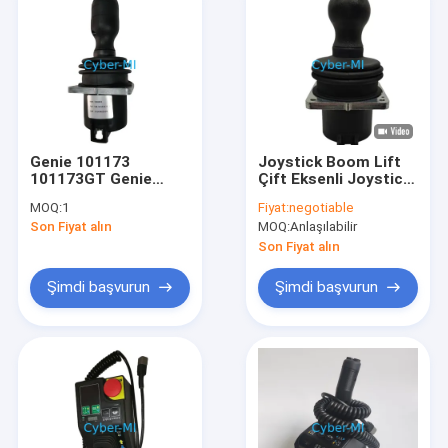
Genie 101173
Joystick Boom Lift
101173GT Genie
Çift Eksenli Joystick
Boom Liftler için Çift
Kontrol Cihazı
MOQ:
1
Fiyat:
negotiable
Eksenli Joystick
Son Fiyat alın
MOQ:
Anlaşılabilir
Kontrolörü
Son Fiyat alın
Şimdi başvurun
Şimdi başvurun