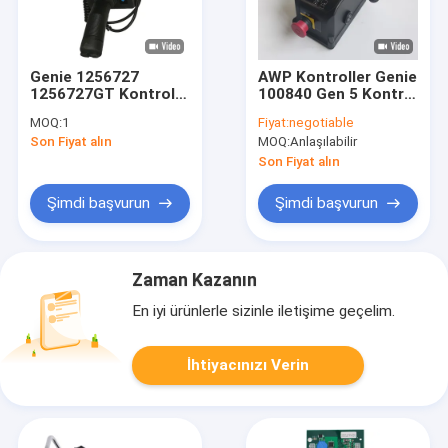
Genie 1256727
AWP Kontroller Genie
1256727GT Kontrol
100840 Gen 5 Kontrol
Kutusu Montajı Gen 6
Kutusu
MOQ:
1
Fiyat:
negotiable
Yukarı Makas
Son Fiyat alın
MOQ:
Anlaşılabilir
Asansörü için
Son Fiyat alın
Şimdi başvurun
Şimdi başvurun
Zaman Kazanın
En iyi ürünlerle sizinle iletişime geçelim.
İhtiyacınızı Verin